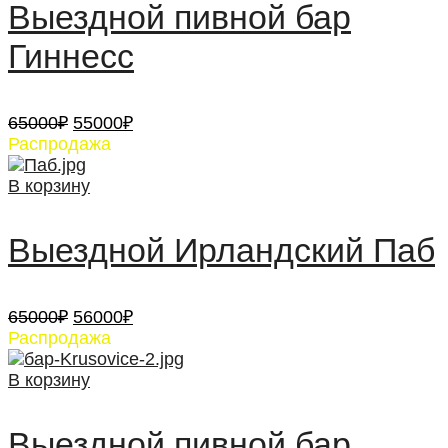
Выездной пивной бар
Гиннесс
Первоначальная
Текущая
65000
₽
55000
₽
цена
цена:
Распродажа
составляла
55000₽.
65000₽.
В корзину
Выездной Ирландский Паб
Первоначальная
Текущая
65000
₽
56000
₽
цена
цена:
Распродажа
составляла
56000₽.
65000₽.
В корзину
Выездной пивной бар