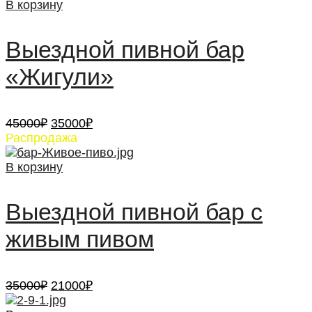
В корзину
Выездной пивной бар
«Жигули»
Первоначальная
Текущая
45000
₽
35000
₽
цена
цена:
Распродажа
составляла
35000₽.
45000₽.
В корзину
Выездной пивной бар с
живым пивом
Первоначальная
Текущая
35000
₽
21000
₽
цена
цена:
составляла