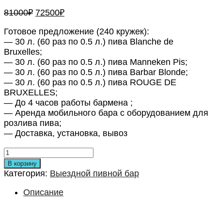
Первоначальная
Текущая
81000
₽
72500
₽
цена
цена:
составляла
Готовое предложение (240 кружек):
72500₽.
— 30 л. (60 раз по 0.5 л.) пива Blanche de
81000₽.
Bruxelles;
— 30 л. (60 раз по 0.5 л.) пива Manneken Pis;
— 30 л. (60 раз по 0.5 л.) пива Barbar Blonde;
— 30 л. (60 раз по 0.5 л.) пива ROUGE DE
BRUXELLES;
— До 4 часов работы бармена ;
— Аренда мобильного бара с оборудованием для
розлива пива;
— Доставка, установка, вывоз
В корзину
Категория:
Выездной пивной бар
Описание