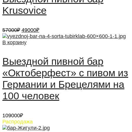
Krusovice
Первоначальная
Текущая
57000
₽
49000
₽
цена
цена:
составляла
49000₽.
В корзину
57000₽.
Выездной пивной бар
«Октоберфест» с пивом из
Германии и Брецелями на
100 человек
109000
₽
Распродажа