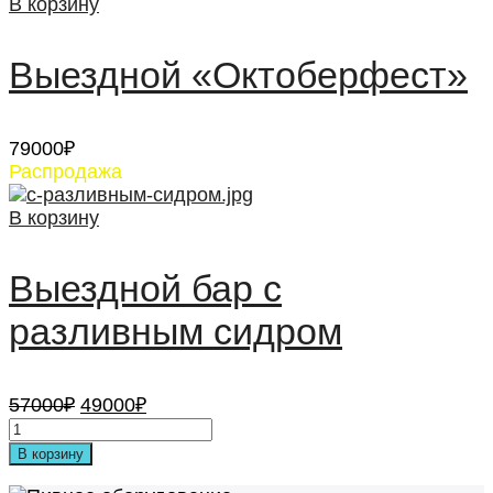
21000₽.
В корзину
35000₽.
Выездной «Октоберфест»
79000
₽
Распродажа
В корзину
Выездной бар с
разливным сидром
Первоначальная
Текущая
57000
₽
49000
₽
цена
цена:
составляла
49000₽.
В корзину
57000₽.