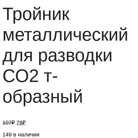
Тройник
металлический
для разводки
СО2 т-
образный
Первоначальная
Текущая
107
₽
78
₽
цена
цена:
составляла
149 в наличии
78₽.