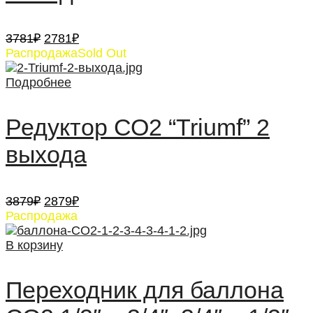
Первоначальная
Текущая
3781
₽
2781
₽
цена
цена:
Распродажа
Sold Out
составляла
2781₽.
3781₽.
Подробнее
Редуктор СО2 “Triumf” 2
выхода
Первоначальная
Текущая
3879
₽
2879
₽
цена
цена:
Распродажа
составляла
2879₽.
3879₽.
В корзину
Переходник для баллона