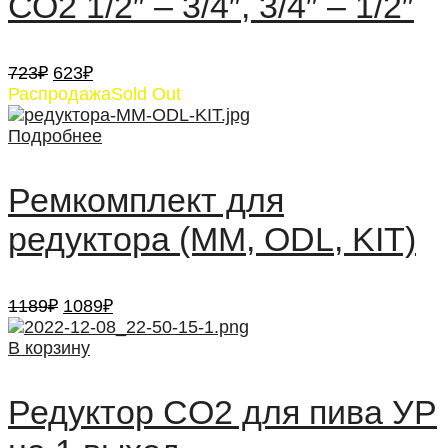
СО2 1/2″ – 3/4″, 3/4″ – 1/2″
Первоначальная
Текущая
723
₽
623
₽
цена
цена:
Распродажа
Sold Out
составляла
623₽.
723₽.
Подробнее
Ремкомплект для
редуктора (MM, ODL, KIT)
Первоначальная
Текущая
1189
₽
1089
₽
цена
цена:
составляла
1089₽.
В корзину
1189₽.
Редуктор CO2 для пива УР