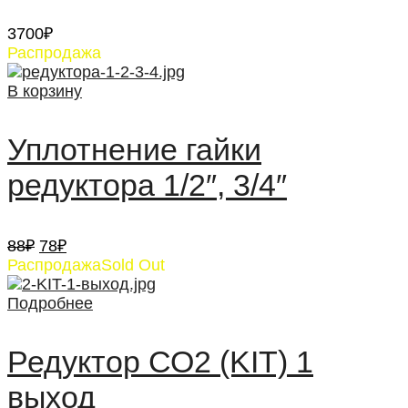
3700
₽
Распродажа
В корзину
Уплотнение гайки
редуктора 1/2″, 3/4″
Первоначальная
Текущая
88
₽
78
₽
цена
цена:
Распродажа
Sold Out
составляла
78₽.
88₽.
Подробнее
Редуктор СО2 (KIT) 1
выход