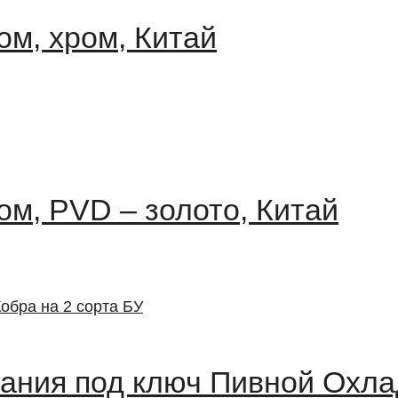
ом, хром, Китай
ом, PVD – золото, Китай
вания под ключ Пивной Охла