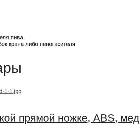
еля пива.
бок крана либо пеногасителя
ары
кой прямой ножке, ABS, мед