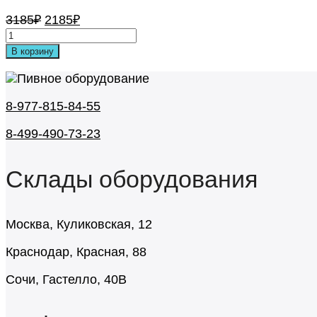
Первоначальная
Текущая
3185
₽
2185
₽
цена
цена:
составляла
2185₽.
В корзину
3185₽.
8-977-815-84-55
8-499-490-73-23
Склады оборудования
Москва, Куликовская, 12
Краснодар, Красная, 88
Сочи, Гастелло, 40В