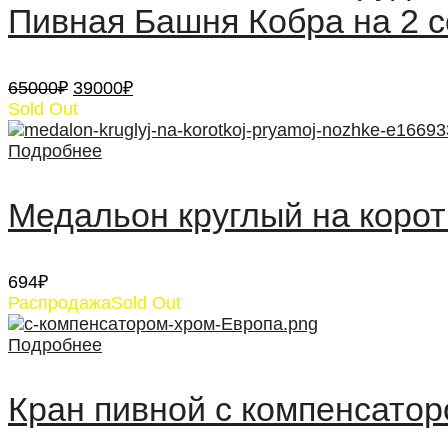
Пивная Башня Кобра на 2 с
Первоначальная
Текущая
65000
₽
39000
₽
цена
цена:
Sold Out
составляла
39000₽.
65000₽.
Подробнее
Медальон круглый на корот
694
₽
Распродажа
Sold Out
Подробнее
Кран пивной с компенсатор