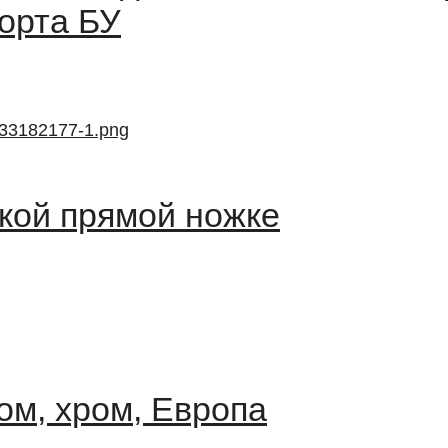
орта БУ
кой прямой ножке
ом, хром, Европа