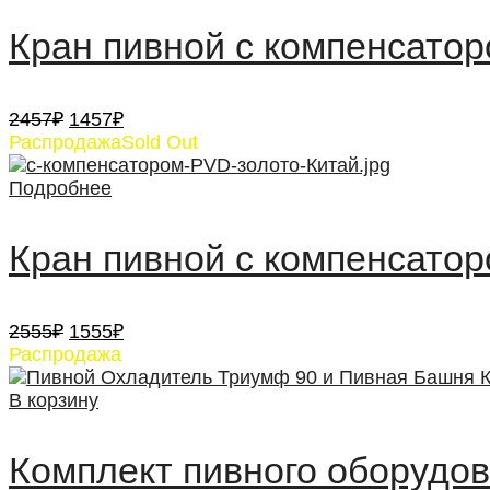
Кран пивной с компенсатор
Первоначальная
Текущая
2457
₽
1457
₽
цена
цена:
Распродажа
Sold Out
составляла
1457₽.
2457₽.
Подробнее
Кран пивной с компенсатор
Первоначальная
Текущая
2555
₽
1555
₽
цена
цена:
Распродажа
составляла
1555₽.
2555₽.
В корзину
Комплект пивного оборудо