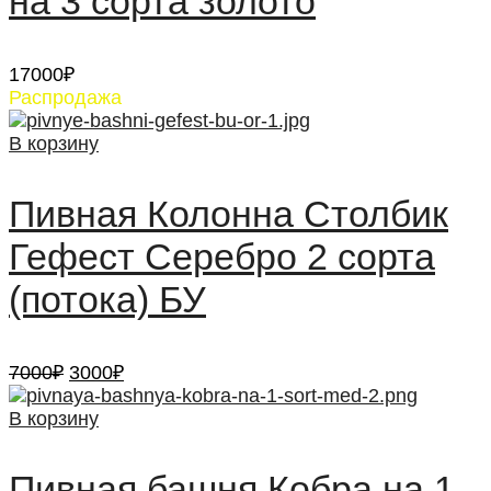
на 3 сорта золото
17000
₽
Распродажа
В корзину
Пивная Колонна Столбик
Гефест Серебро 2 сорта
(потока) БУ
Первоначальная
Текущая
7000
₽
3000
₽
цена
цена:
составляла
3000₽.
В корзину
7000₽.
Пивная башня Кобра на 1