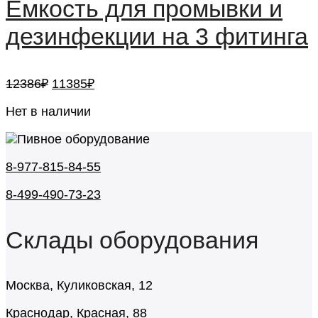
Ёмкость для промывки и
дезинфекции на 3 фитинга
Первоначальная
Текущая
12386
₽
11385
₽
цена
цена:
составляла
Нет в наличии
11385₽.
12386₽.
8-977-815-84-55
8-499-490-73-23
Склады оборудования
Москва, Куликовская, 12
Краснодар, Красная, 88