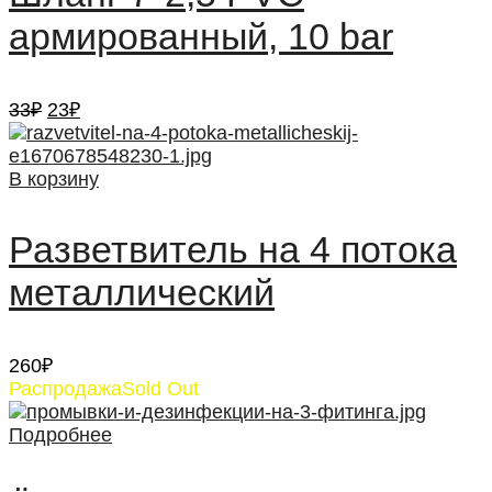
армированный, 10 bar
Первоначальная
Текущая
33
₽
23
₽
цена
цена:
составляла
23₽.
33₽.
В корзину
Разветвитель на 4 потока
металлический
260
₽
Распродажа
Sold Out
Подробнее