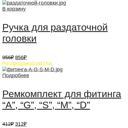
В корзину
Ручка для раздаточной
головки
Первоначальная
Текущая
956
₽
856
₽
цена
цена:
Распродажа
Sold Out
составляла
856₽.
956₽.
Подробнее
Ремкомплект для фитинга
“А”, “G”, “S”, “M”, “D”
Первоначальная
Текущая
412
₽
312
₽