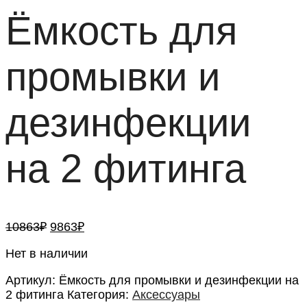
Ёмкость для
промывки и
дезинфекции
на 2 фитинга
Первоначальная
Текущая
10863
₽
9863
₽
цена
цена:
составляла
Нет в наличии
9863₽.
10863₽.
Артикул:
Ёмкость для промывки и дезинфекции на
2 фитинга
Категория:
Аксессуары