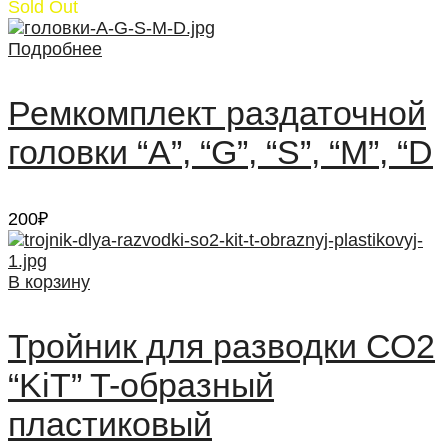
цена
цена:
Sold Out
составляла
312₽.
412₽.
Подробнее
Ремкомплект раздаточной
головки “А”, “G”, “S”, “M”, “D
200
₽
В корзину
Тройник для разводки СО2
“KiT” T-образный
пластиковый